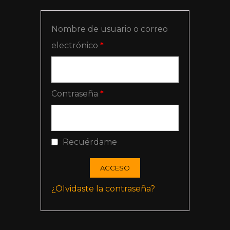
Nombre de usuario o correo
electrónico
*
Contraseña
*
Recuérdame
ACCESO
¿Olvidaste la contraseña?