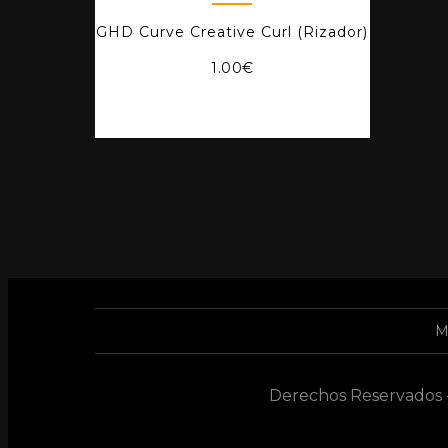
GHD Curve Creative Curl (Rizador)
1.00
€
M
Derechos Reservados -