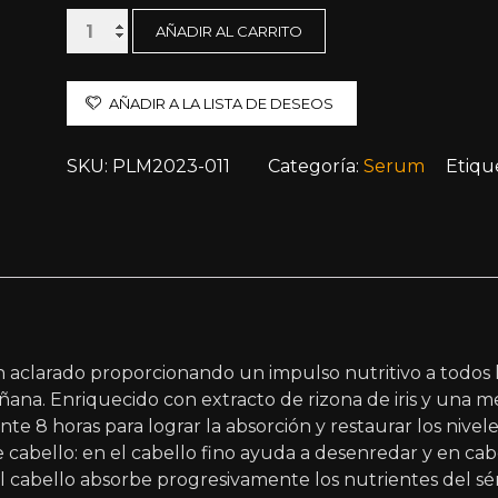
Kérastase
AÑADIR AL CARRITO
Nutritive
8H
Magic
AÑADIR A LA LISTA DE DESEOS
Night
Serum
SKU:
PLM2023-011
Categoría:
Serum
Etiqu
-
90ml
cantidad
n aclarado proporcionando un impulso nutritivo a todos lo
na. Enriquecido con extracto de rizona de iris y una mezc
e 8 horas para lograr la absorción y restaurar los nivele
de cabello: en el cabello fino ayuda a desenredar y en c
l cabello absorbe progresivamente los nutrientes del sér