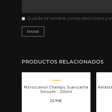
Guarda mi nombre, correo electrónico y 
PRODUCTOS RELACIONADOS
Moroccanoil Champú Suavizante
Kérasta
Smooth - 250ml
26.95
€