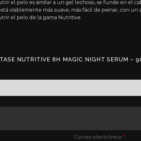
rir el pelo es similar a un gel lechoso, se funde en el c
está visiblemente más suave, más fácil de peinar, con u
rir el pelo de la gama Nutritive.
TASE NUTRITIVE 8H MAGIC NIGHT SERUM – 9
Correo electrónico
*