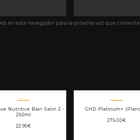
web en este navegador para la próxima vez que comente
se Nutritive Bain Satin 2 -
GHD Platinum+ (plan
250ml
275.00
€
22.95
€