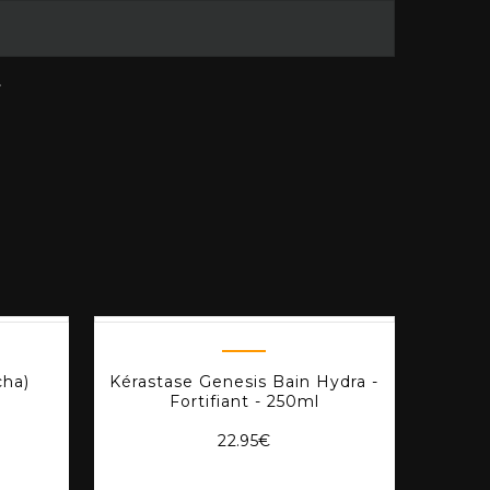
.
cha)
Kérastase Genesis Bain Hydra -
Fortifiant - 250ml
22.95
€