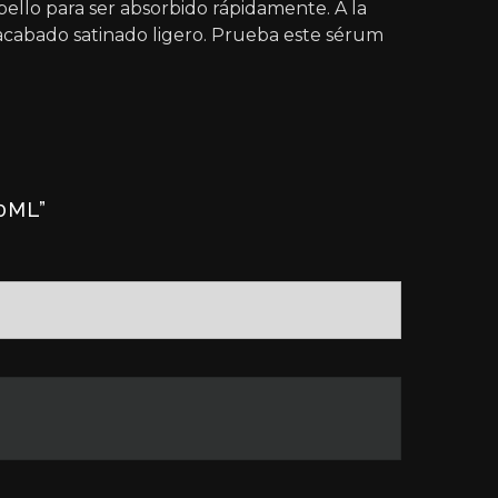
abello para ser absorbido rápidamente. A la
n acabado satinado ligero. Prueba este sérum
0ML”