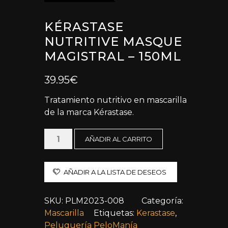
KÉRASTASE
NUTRITIVE MASQUE
MAGISTRAL – 150ML
39.95
€
Tratamiento nutritivo en mascarilla
de la marca Kérastase.
Kérastase
AÑADIR AL CARRITO
Nutritive
Masque
Magistral
AÑADIR A LA LISTA DE DESEOS
-
150ml
SKU:
PLM2023-008
Categoría:
cantidad
Mascarilla
Etiquetas:
Kerastase
,
Peluquería PeloManía